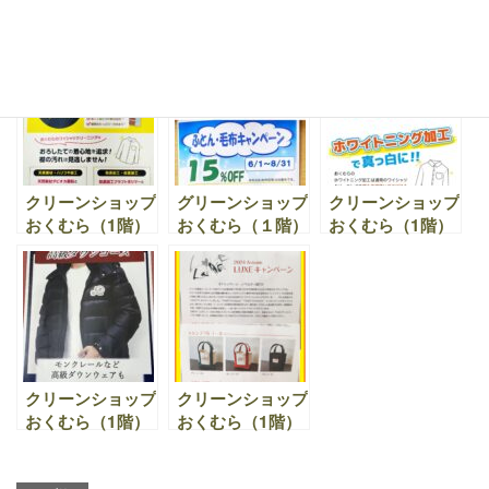
クリーンショップ
クリーンショップ
クリーンショップ
おくむら（1階）
おくむら（1階）
おくむら（1階）
｜ はっ水加工
｜【NEW】する
｜ マスク用アロ
キャンペーン ア
ふわ加工登場 ～
マシール ！香り
ウター（ジャンバ
ゆび通り するす
の作用でマスクの
ー・コート・ダウ
る～ 京都でファ
蒸れやニオイを快
ンも） 期間：
ークリーニングも
適に♪
11月28日（土）
行っています。
～12月31日
クリーンショップ
グリーンショップ
クリーンショップ
（土）
おくむら（1階）
おくむら（１階）
おくむら（1階）
｜ワイシャツ回数
｜夏の学生服キャ
｜黄ばんでしまっ
券 期間限定 販売
ンペーン 8月17
たワイシャツ。お
中！
日（土）～29日
くむらにお任せく
（日）そして、布
ださい！『ホワイ
団・毛布キャンペ
トニング加工』
ーンはただいま開
催中！
クリーンショップ
クリーンショップ
おくむら（1階）
おくむら（1階）
｜京都で、高級
｜会員様限定！
ダウン クリーニ
LUXEキャンペー