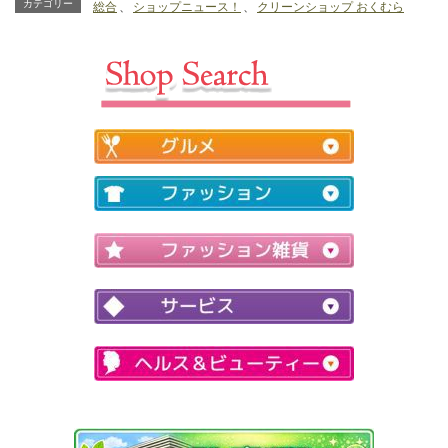
ング （モンクレ
ン！2,000円ご利
カテゴリー
総合
、
ショップニュース！
、
クリーンショップ おくむら
ール、タトラス、
用で1スタンプ。
ヘルノ、デュベテ
15個集めてオリ
ィカ、カナダグー
ジナルトートバッ
ス）をお探しの方
クをGet♪倉敷帆
へ
布の生地を使用し
たハンドメイドで
す♪