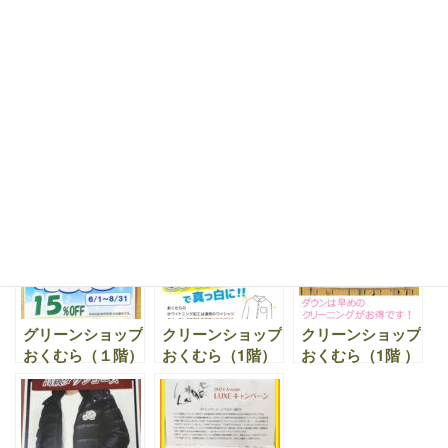
｜感謝の木曜キャ
｜ はっ水加工
｜【NEW】する
ンペーン！
キャンペーン ア
ふわ加工登場 ～
ウター（ジャンバ
ゆび通り するす
ー・コート・ダウ
る～ 京都でファ
ンも） 期間：
ークリーニングも
11月28日（土）
行っています。
～12月31日
クリーンショップ
クリーンショップ
クリーンショップ
（土）
おくむら（1階）
おくむら（1階）
おくむら（1階）
｜ マスク用アロ
｜ワイシャツ回数
｜モンクレール
マシール ！香り
券 期間限定 販売
（MONCLER）
の作用でマスクの
中！
、タトラス
蒸れやニオイを快
（TATRAS）、デ
適に♪
ュベティカ
(DUVETICA)、カ
ナダグース
グリーンショップ
クリーンショップ
クリーンショップ
（CANADA
おくむら（１階）
おくむら（1階）
おくむら（1階 ）
GOOSE）などの
｜夏の学生服キャ
｜黄ばんでしまっ
｜2019年3月1日
高級ダウンクリー
ンペーン 8月17
たワイシャツ。お
（金）から、ダウ
ニング はお任せ
日（土）～29日
くむらにお任せく
ンウェアキャンペ
ください！
（日）そして、布
ださい！『ホワイ
ーン 30%off が