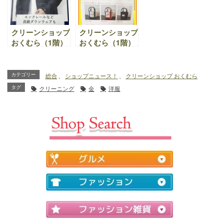
団・毛布キャンペ
トニング加工』
始まります♪！詳
ーンはただいま開
しくはこちらをご
催中！
覧下さい。
クリーンショップ
クリーンショップ
おくむら（1階）
おくむら（1階）
｜京都で、高級
｜会員様限定！
ダウン クリーニ
LUXEキャンペー
ング （モンクレ
ン！2,000円ご利
カテゴリー
総合
、
ショップニュース！
、
クリーンショップ おくむら
ール、タトラス、
用で1スタンプ。
タグ
クリーニング
金
洋服
ヘルノ、デュベテ
15個集めてオリ
ィカ、カナダグー
ジナルトートバッ
ス）をお探しの方
クをGet♪倉敷帆
へ
布の生地を使用し
たハンドメイドで
す♪