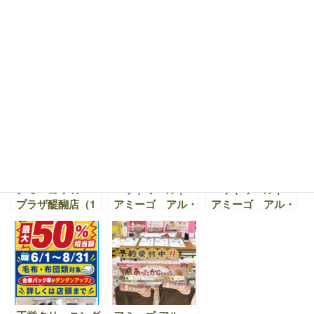
に♪ 無添加フード
得に楽しもう
ろう
＆かわいいペット
用品が揃っていま
す。
ペットワールド
アミーゴ アル・
ペットワールド
アミーゴ アル・
プラザ醍醐店（1
アミーゴ アル・
プラザ醍醐店（1
階）｜コモンマー
プラザ醍醐店（1
階）｜カワイイ子
モセットが入荷し
階）｜かわいい鳥
を紹介したいと思
ております！！！
たちがたくさん鳥
います。フェレッ
が入荷しました。
ト、シマリスのご
紹介です。
アミーゴ アル・
ペットワールド
ペットワールド
プラザ醍醐店（1
アミーゴ アル・
アミーゴ アル・
階）｜わんちゃ
プラザ醍醐店（1
プラザ醍醐店（1
ん・ねこちゃん用
階）｜夏物商品が
階）｜カワイイ新
のウェアやベッド
たくさん入荷して
入りがやってきま
もぞくぞく入荷し
きてます
した！タイハクオ
てます。
ウム、アケボノイ
ンコ、リチャード
ソンジリス