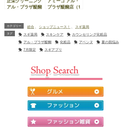
正栄クリーニング
アミーゴ アル・
アル・プラザ醍醐
プラザ醍醐店（1
店｜寝具類 早期
階）｜クリスマス
お引取り金券お返
ケーキ・デリ、お
しセール
せち料理のご予約
カテゴリー
総合
、
ショップニュース！
、
スギ薬局
受付中！！お得な
タグ
スギ薬局
スキンケア
カウンセリング化粧品
早割り期間9月20
アル・プラザ醍醐
化粧品
アベンヌ
夏の肌悩み
日～11月8日
7月限定
スギアプリ