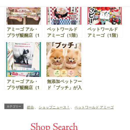
しゃれなお洋服な
のウェアやベッド
毎日がもっと快適
ど魅力的な商品が
もぞくぞく入荷し
に♪ 無添加フード
そろっていますよ
てます。
＆かわいいペット
用品が揃っていま
す。
アミーゴ アル・
ペットワールド
ペットワールド
プラザ醍醐店（1
アミーゴ（1階）
アミーゴ（1階）
階）｜クリスマス
｜愛犬と過ごす年
｜愛犬と過ごす
ケーキ・デリ、お
越し、新年！
Happyなクリス
せち料理のご予約
マス！愛犬のクリ
受付中！！お得な
スマスブーツやケ
早割り期間9月20
ーキやおやつ！
日～11月8日
アミーゴ アル・
無添加ペットフー
プラザ醍醐店（1
ド「ブッチ」が入
階）｜ワンちゃ
荷しました！3種
ん・ネコちゃんの
類から選べます｜
ロイヤルカナンの
アミーゴ アル・
カテゴリー
総合
、
ショップニュース！
、
ペットワールド アミーゴ
療法食を販売再開
プラザ醍醐店
しました