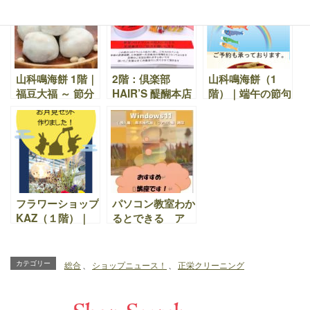
す。8月5日まで
次第終了です♪
にご予約頂いたお
客様 早期割引い
たします。
山科鳴海餅 1階｜
2階：倶楽部
山科鳴海餅（1
福豆大福 ～ 節分
HAIR’S 醍醐本店
階）｜端午の節句
までの限定販売♪
｜新型コロナウィ
に「かしわ餅」
豆と丹波大納言小
ルス拡大に対する
子孫繫栄の意味が
豆の粒あんと近江
募金活動について
あります。 こし
産羽二重米のお餅
あん・粒あん・み
の共演
そあん販売中
「ちまき」は4月
29より販売。ご
フラワーショップ
パソコン教室わか
予約も承っており
KAZ（１階）｜
るとできる ア
ます。
秋の花でお月見セ
ル・プラザ醍醐校
ット作りました！
（3階）｜
お花で季節をたの
Windows11の講
カテゴリー
総合
、
ショップニュース！
、
正栄クリーニング
しみましょう。
座が開講していま
す。＋ 5月休校
日のお知らせ