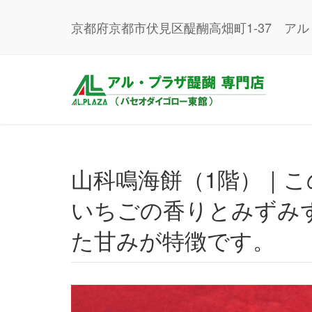
京都府京都市伏見区醍醐高畑町1-37 ア
山科鳴海餅（1階）｜この季節おすすめ「いちご大福」。
いちごの香りとみずみ
た甘みが特徴です。