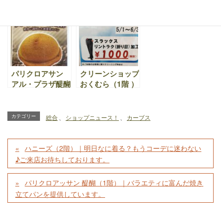
店、エステサロン
｜～LUXE（リュ
｜コロナ渦で頑張
｜新型コロナウィ
クス）～１０月か
る新社会人応援し
ルス拡大に対する
ら始めました。と
てます！そして、
募金活動について
っておきの「一
布団・毛布の宅配
着」のためのクリ
クリーニング承り
ーニングです。
ます！！
パリクロアサン
クリーンショップ
アル・プラザ醍醐
おくむら（1階 ）
店（1階）｜1月
｜折り目ピシ
22日から新商品
ッ！！リントラク
「カフェロティ」
加工 春のキャン
カテゴリー
総合
、
ショップニュース！
、
カーブス
も発売
ペーン実施中！こ
れからの梅雨時期
に最適です
ハニーズ（2階）｜明日なに着る？もうコーデに迷わない
♪ご来店お待ちしております。
パリクロアッサン 醍醐（1階）｜バラエティに富んだ焼き
立てパンを提供しています。