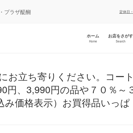
ル・プラザ醍醐
定休日
ホーム
お店をさがす
Home
Search
90円、3,990円の品や７０％～
税込み価格表示）お買得品いっぱ