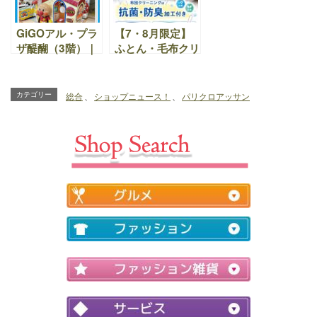
GiGOアル・プラ
【7・8月限定】
ザ醍醐（3階）｜
ふとん・毛布クリ
年末のお買い物つ
ーニング
いでに、ぜひ
20％OFF！LUXE
GiGOアル・プラ
コースもお得｜ク
カテゴリー
総合
、
ショップニュース！
、
パリクロアッサン
ザ醍醐で楽しいひ
リーンショップお
とときをお過ごし
くむら｜アル・プ
ください
ラザ醍醐