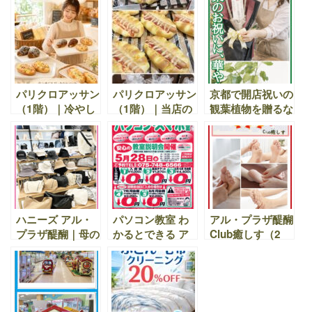
て、作りたて。安
お探しなら！パリ
シュ、ペストリ
全・安心な焼き立
クロアッサンの一
ー、 各種調理パ
てパン
押し食パン！ホテ
ンやサンドイッ
ル食パン「ジャパ
チ、フランスパン
ン・フード・セレ
をはじめとするヨ
クション」金賞受
ーロッパのハード
パリクロアッサン
パリクロアッサン
京都で開店祝いの
賞！
系商品などを提供
（1階）｜冷やし
（1階）｜当店の
観葉植物を贈るな
しております。
てもおいしいパン
パンは、毎日毎
ら｜アル・プラザ
や新商品が並んで
日、ひとつひとつ
醍醐 フラワーシ
います
手作りで焼き上げ
ョップKAZ
ています。
ハニーズ アル・
パソコン教室 わ
アル・プラザ醍醐
プラザ醍醐｜母の
かるとできる ア
Club癒しす（2
日の贈り物にも。
ル・プラザ醍醐
階）｜2026年1月
お母さん世代にも
（3階）｜5月28
限定キャンペー
選びやすい春アイ
日（水）教室説明
ン！入浴剤プレゼ
テム
会開催
ント＆くじ引きで
癒し初め｜