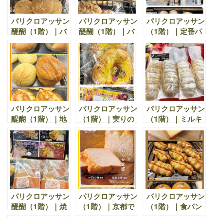
す。
パリクロアッサン
パリクロアッサン
パリクロアッサン
醍醐（1階）｜バ
醍醐（1階）｜バ
（1階）｜定番パ
ラエティに富んだ
ラエティに富んだ
ンから新商品ま
焼き立てパンを提
焼き立てパンを提
で、今日もおすす
供しています。
供しています。
めが勢ぞろい
パリクロアッサン
パリクロアッサン
パリクロアッサン
醍醐（1階）｜地
（1階）｜実りの
（1階）｜ミルキ
域の皆様に愛され
秋からの贈り物
ーロールやなめら
続ける当店のパン
かクリーム、バタ
は、毎日毎日、ひ
ークロワッサンな
とつひとつ手作り
ど人気です
で焼き上げていま
す。
パリクロアッサン
パリクロアッサン
パリクロアッサン
醍醐（1階）｜焼
（1階）｜京都で
（1階）｜食パン
き立て、揚げた
おいしい食パンを
をはじめ、デニッ