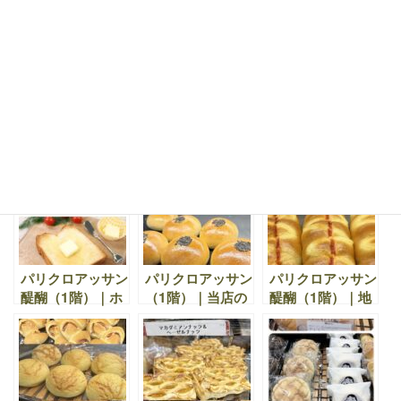
2,049
過去の記事一覧
パリクロアッサン
パリクロアッサン
パリクロアッサン
醍醐（1階）｜ホ
（1階）｜当店の
醍醐（1階）｜地
テル食パン。ロン
パンは、毎日毎
域の皆様に愛され
グセラー商品。
日、ひとつひとつ
続ける当店のパン
みみまでやわらか
手作りで焼き上げ
は、毎日毎日、ひ
いしっとりとした
ています。
とつひとつ手作り
食感
で焼き上げていま