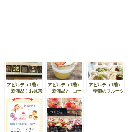
をサンドして新し
て。１２月１日〜
アルしました♪☆
くなりました。
１月１０日迄の予
シフォン
約受け付けを締め
切らせていただき
ました。
アビルテ（1階）
アビルテ（１階）
アビルテ（1階）
｜おすすめ期間限
｜いつもご愛顧頂
｜春を彩る華やか
定商品です♪ぜひ
きありがとうござ
なケーキを取り添
ご覧くださいね。
います。価格改定
えてお待ちしてお
のお知らせでござ
ります。
います。
アビルテ（1階）
アビルテ（1階）
アビルテ（1階）
｜新商品！お抹茶
｜新商品♪ コー
｜季節のフルーツ
です。そして、期
ヒーパフェ、オレ
をふんだんに使っ
間限定品は、ボン
ンジパフェ、プリ
たショートケーキ
ボンショコラと生
ンパフェの登場で
やデコレーション
チョコ
す。
ケーキ。心やすら
ぐひとときを。