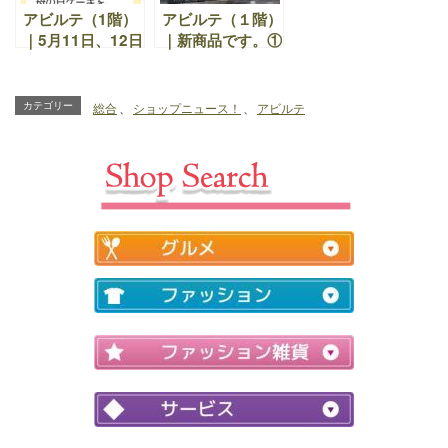
アビルテ（1階）
アビルテ（１階）
｜5月11日、12日
｜新商品です。①
に母の日ケーキを
フレジェ ②パン
多数並べます。ぜ
プディング ③苺
ひ御来店下さい！
のスフレ
カテゴリー
総合
、
ショップニュース！
、
アビルテ
お待ちしておりま
す。