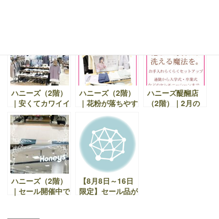
ハニーズ（2階）
ハニーズ アル・
ハニーズ（2階）
｜ファイナルセー
プラザ醍醐｜母の
｜新しい季節を楽
ル開催中！新しい
日の贈り物にも。
しむアウターや日
季節を楽しむアウ
お母さん世代にも
常着など取り揃え
ターや日常着など
選びやすい春アイ
ています。
取り揃えていま
テム
す。
ハニーズ（2階）
ハニーズ（2階）
ハニーズ醍醐店
｜安くてカワイイ
｜花粉が落ちやす
（2階）｜2月の
最新アイテムが
いカーディガン、
寒さにうれしい！
続々登場！
とっておきの春ア
ハニーズ アル・
ウター、らくらく
プラザ醍醐店
アイロンシャツシ
FINAL SALE＆お
リーズなど
うちで洗えるセッ
トアップ
ハニーズ（2階）
【8月8日～16日
｜セール開催中で
限定】セール品が
す。
まとめ買いでさら
にお得！2点で