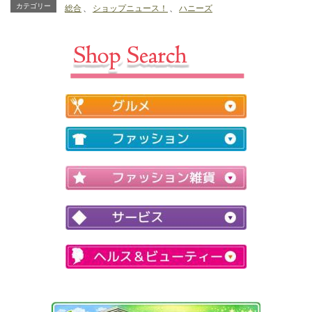
10％OFF・3点以
カテゴリー
総合
、
ショップニュース！
、
ハニーズ
上で20％OFF｜
ハニーズ