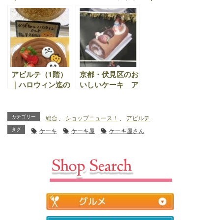
ケーキの紹介で
めスイーツ
について。誠に勝
す。
手ながら、 １２
月６日から１月１
０日まで分のご予
約受付を終了いた
しました。そし
て、イラストケー
アビルテ（1階）
京都・伏見区のお
キ予約についての
｜ハロウィン迄の
いしいケーキ ア
お願い。
期間限定商品で
ビルテ（1階）|
す。ハロウィンチ
2025年クリスマ
ョコケーキ。かぼ
スケーキ！京都市
カテゴリー
総合
、
ショップニュース！
、
アビルテ
ちゃのハロウィン
伏見区醍醐のケー
タグ
ケーキ
ケーキ屋
ケーキ屋さん
タルト。
キ屋「アビルテ」