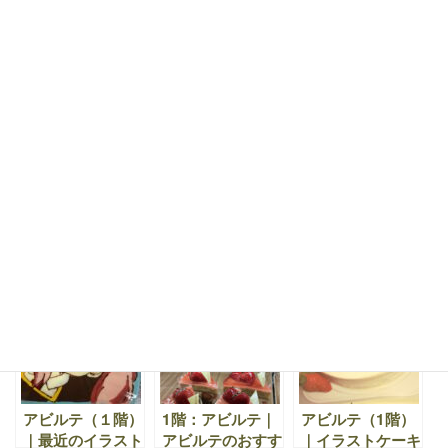
アビルテ 1階 ｜
アビルテ（1階）
アビルテ（1階）
期間限定商品 ほ
｜新商品♪ コー
｜ハロウィンまで
うじ茶ゼリー 、
ヒーパフェ、オレ
の期間限定商品で
桃ゼリー 、オラ
ンジパフェ、プリ
す。
ンジェット♪
ンパフェの登場で
す。
アビルテ（1階）
京都・伏見区のお
アビルテ（1階）
｜春を彩る華やか
いしいケーキ ア
｜季節のフルーツ
なケーキを取り添
ビルテ（1階）｜
をふんだんに使っ
えてお待ちしてお
期間限定品や新商
たショートケー
ります。
品のご案内。心や
キ。とても幸せな
すらぐひととき
甘～いひとときを
を。
感じて頂きたい。
アビルテ（１階）
1階：アビルテ｜
アビルテ（1階）
｜最近のイラスト
アビルテのおすす
｜イラストケーキ