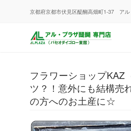
京都府京都市伏見区醍醐高畑町1-37 ア
フラワーショップKAZ（１階）｜お花屋さんで、Tシャ
ツ？！意外にも結構売
の方へのお土産に☆