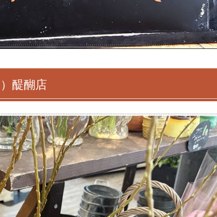
ズ）醍醐店