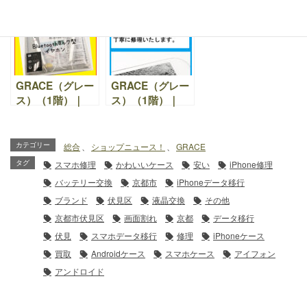
れ 修理 依頼。パ
しのお客様
の方へ。買い替え
ネル交換修理
iPad6世代 ガラ
のきっかけにもお
スパネル・液晶不
すすめです
良交換依頼
GRACE（グレー
GRACE（グレー
ス）（1階）｜
ス）（1階）｜
Bluetoothネック
「スマホ落とし
型イヤホン、
た！」「手が滑っ
Bluetoothイヤホ
て水の中に！」そ
カテゴリー
総合
、
ショップニュース！
、
GRACE
ン 入荷しまし
ういう時でも安心
タグ
スマホ修理
かわいいケース
安い
iPhone修理
た！
して当店におまか
バッテリー交換
京都市
iPhoneデータ移行
せください。
ブランド
伏見区
液晶交換
その他
京都市伏見区
画面割れ
京都
データ移行
伏見
スマホデータ移行
修理
iPhoneケース
買取
Androidケース
スマホケース
アイフォン
アンドロイド