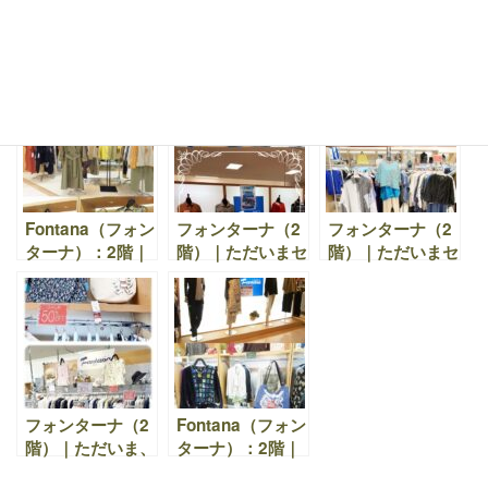
フォンターナ（2
Fontana（フォン
Fontana（フォン
階）｜売りつくし
ターナ）：2階｜
ターナ）：2階｜
セール開催中
冬物クリアランス
春の新作入荷致し
セール開催中！
ました。
Fontana（フォン
フォンターナ（2
フォンターナ（2
ターナ）：2階｜
階）｜ただいまセ
階）｜ただいまセ
気持ちを豊かにし
ール開催中です。
ール開催していま
てくれる春物が
す。
続々入荷中です。
フォンターナ（2
Fontana（フォン
階）｜ただいま、
ターナ）：2階｜
サマーセール開催
秋物 どんどん入