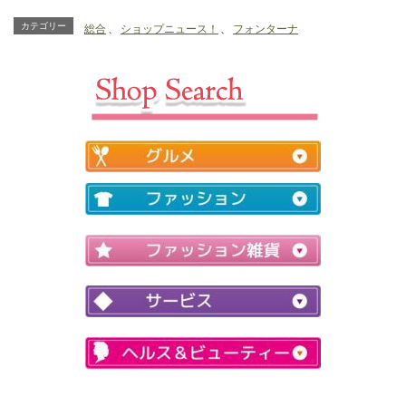
しています。20
荷しております♪
～50％OFF
カテゴリー
総合
、
ショップニュース！
、
フォンターナ